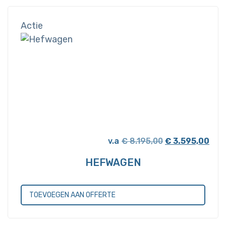
Actie
Oorspronkelijk
Huid
€
8.195,00
€
3.595,00
prijs
prijs
HEFWAGEN
was:
is:
€ 8.195,00.
€ 3.
TOEVOEGEN AAN OFFERTE