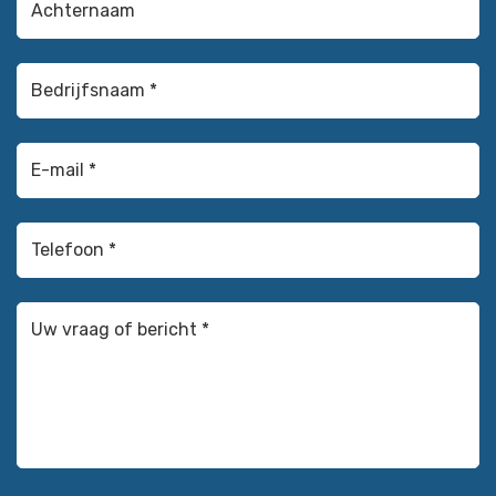
Bedrijfsnaam
*
(Vereist)
E-
mail *
(Vereist)
Telefoon
*
(Vereist)
Uw
vraag
of
bericht
*
(Vereist)