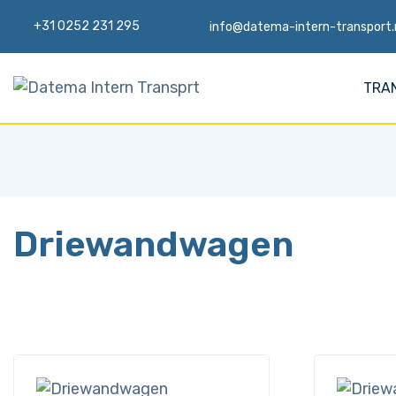
+31 0252 231 295
info@datema-intern-transport.
TRA
Driewandwagen