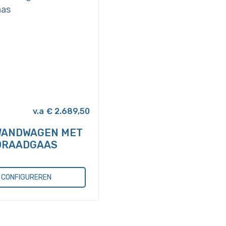
€
2.689,50
WANDWAGEN MET
DRAADGAAS
CONFIGUREREN
re