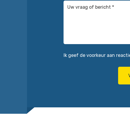
Uw
vraag
of
bericht
*
(Vereist)
Ik geef de voorkeur aan reacti