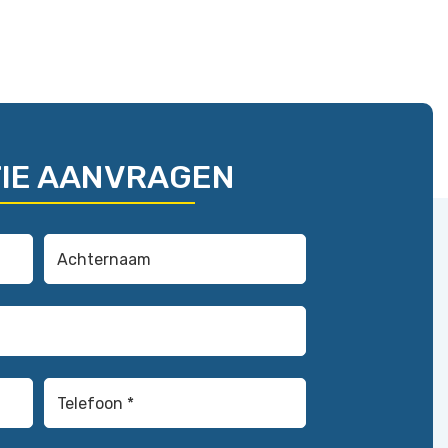
IE AANVRAGEN
Achternaam
(Vereist)
Telefoon
*
(Vereist)