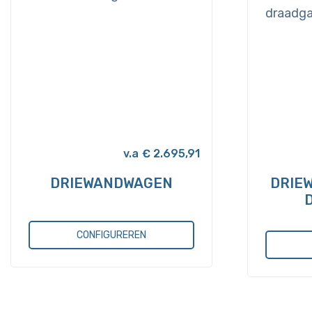
€
2.695,91
DRIEWANDWAGEN
DRIE
Dit
CONFIGUREREN
Dit
product
product
heeft
heeft
meerdere
meerde