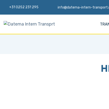
+31 0252 231 295
info@datema-intern-transport.
TRA
H