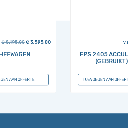
Oorspronkelijke
Huidige
€
8.195,00
€
3.595,00
prijs
prijs
HEFWAGEN
EPS 2405 ACCU
was:
is:
(GEBRUIKT
€ 8.195,00.
€ 3.595,00.
GEN AAN OFFERTE
TOEVOEGEN AAN OFFER