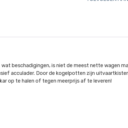
Hefwagen
kogelpotten
aantal
 wat beschadigingen, is niet de meest nette wagen ma
usief acculader. Door de kogelpotten zijn uitvaartkiste
ar op te halen of tegen meerprijs af te leveren!