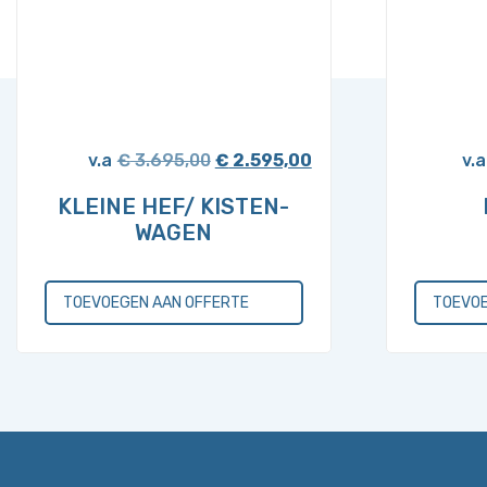
Oorspronkelijke
Huidige
€
3.695,00
€
2.595,00
prijs
prijs
KLEINE HEF/ KISTEN-
was:
is:
WAGEN
€ 3.695,00.
€ 2.595,00.
TOEVOEGEN AAN OFFERTE
TOEVOE