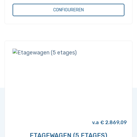
CONFIGUREREN
Dit
product
heeft
meerdere
variaties.
Deze
optie
kan
gekozen
worden
op
de
productpagina
€
2.869,09
ETAGEWAGEN (5 ETAGES)