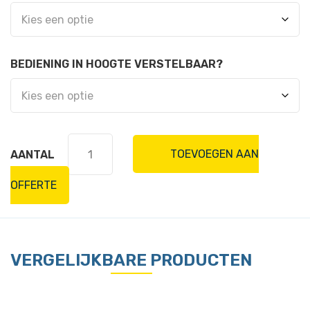
BEDIENING IN HOOGTE VERSTELBAAR?
Etagewagen
TOEVOEGEN AAN
met
bakken
OFFERTE
(4
etages)
-
1552
VERGELIJKBARE PRODUCTEN
mm
hoog