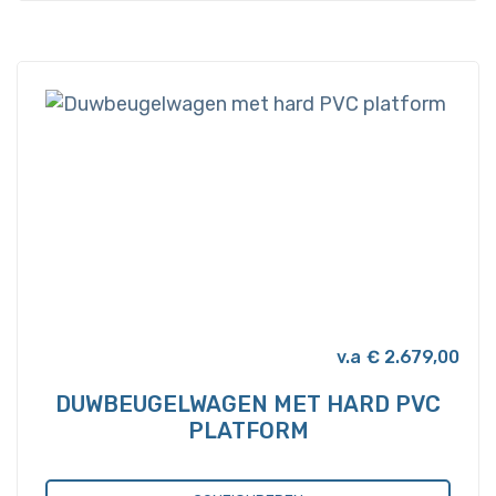
heeft
meerdere
variaties.
Deze
optie
kan
gekozen
worden
op
de
productpagina
€
2.679,00
DUWBEUGELWAGEN MET HARD PVC
PLATFORM