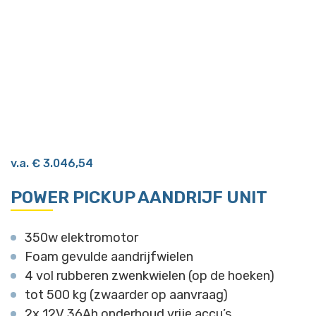
v.a.
€
3.046,54
POWER PICKUP AANDRIJF UNIT
350w elektromotor
Foam gevulde aandrijfwielen
4 vol rubberen zwenkwielen (op de hoeken)
tot 500 kg (zwaarder op aanvraag)
2x 12V 36Ah onderhoud vrije accu’s