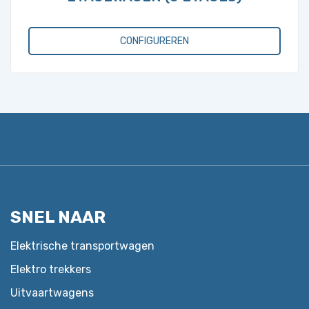
CONFIGUREREN
Dit
product
heeft
meerdere
variaties.
Deze
optie
kan
gekozen
SNEL NAAR
worden
op
Elektrische transportwagen
de
Elektro trekkers
productpagina
Uitvaartwagens