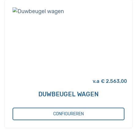
variaties.
Deze
optie
kan
gekozen
worden
op
de
productpagina
€
2.563,00
DUWBEUGEL WAGEN
CONFIGUREREN
Dit
product
heeft