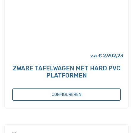
€
2.902,23
ZWARE TAFELWAGEN MET HARD PVC
PLATFORMEN
CONFIGUREREN
Dit
product
heeft
meerdere
variaties.