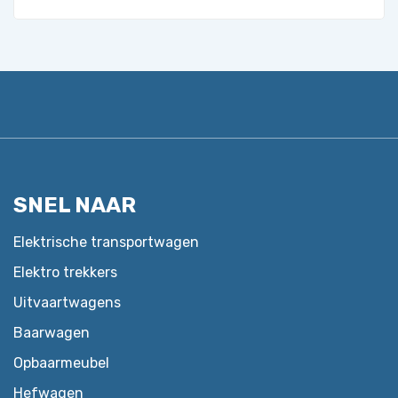
product
heeft
meerdere
variaties.
Deze
optie
kan
gekozen
SNEL NAAR
worden
op
Elektrische transportwagen
de
Elektro trekkers
productpagina
Uitvaartwagens
Baarwagen
Opbaarmeubel
Hefwagen