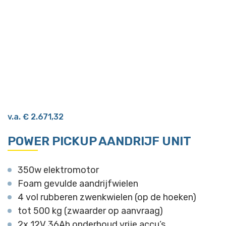
v.a.
€
2.671,32
POWER PICKUP AANDRIJF UNIT
350w elektromotor
Foam gevulde aandrijfwielen
4 vol rubberen zwenkwielen (op de hoeken)
tot 500 kg (zwaarder op aanvraag)
2x 12V 36Ah onderhoud vrije accu’s