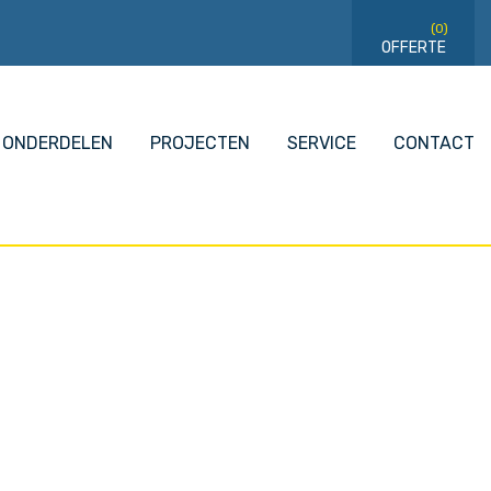
(0)
ONDERDELEN
PROJECTEN
SERVICE
CONTACT
15+ jaar ervaring
24/7