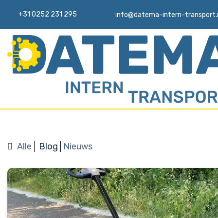
+31 0252 231 295
info@datema-intern-transport.
Binnen 24 uur reactie op uw
offerteaanvraag
Alle
Blog
Nieuws