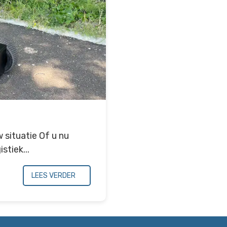
 situatie Of u nu
stiek...
LEES VERDER