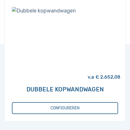
variaties.
Deze
optie
kan
gekozen
worden
op
de
productpagina
€
2.652,08
DUBBELE KOPWANDWAGEN
CONFIGUREREN
Dit
product
heeft