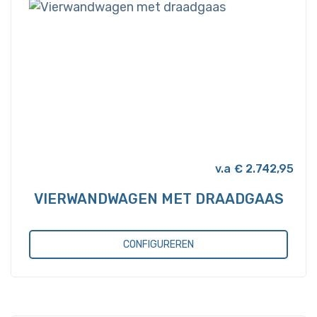
Deze
optie
kan
gekozen
worden
op
de
productpagina
€
2.742,95
VIERWANDWAGEN MET DRAADGAAS
CONFIGUREREN
Dit
product
heeft
meerdere