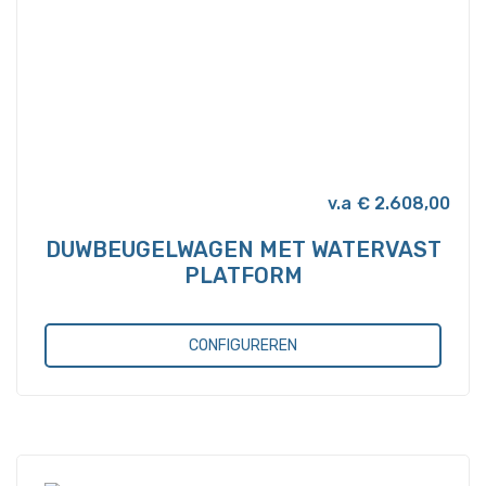
kan
gekozen
worden
op
de
productpagina
€
2.608,00
DUWBEUGELWAGEN MET WATERVAST
PLATFORM
CONFIGUREREN
Dit
product
heeft
meerdere
variaties.