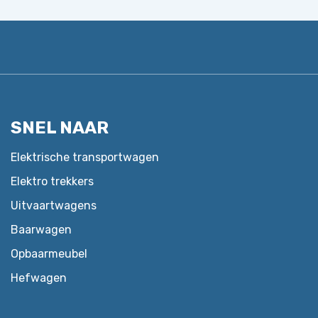
meerdere
variaties.
Deze
optie
kan
gekozen
SNEL NAAR
worden
op
Elektrische transportwagen
de
Elektro trekkers
productpagina
Uitvaartwagens
Baarwagen
Opbaarmeubel
Hefwagen