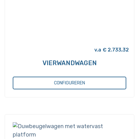
€
2.733,32
VIERWANDWAGEN
CONFIGUREREN
Dit
product
heeft
meerdere
variaties.
Deze
optie