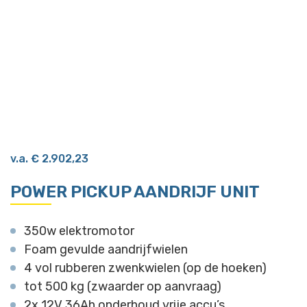
v.a.
€
2.902,23
POWER PICKUP AANDRIJF UNIT
350w elektromotor
Foam gevulde aandrijfwielen
4 vol rubberen zwenkwielen (op de hoeken)
tot 500 kg (zwaarder op aanvraag)
2x 12V 36Ah onderhoud vrije accu’s