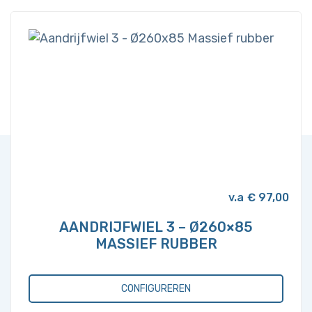
€
97,00
AANDRIJFWIEL 3 – Ø260×85
MASSIEF RUBBER
CONFIGUREREN
Dit