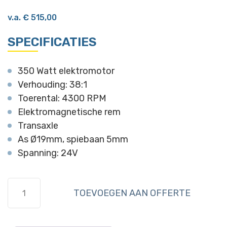
v.a.
€
515,00
SPECIFICATIES
350 Watt elektromotor
Verhouding: 38:1
Toerental: 4300 RPM
Elektromagnetische rem
Transaxle
As Ø19mm, spiebaan 5mm
Spanning: 24V
420
TOEVOEGEN AAN OFFERTE
Watt
elektromotor
aantal