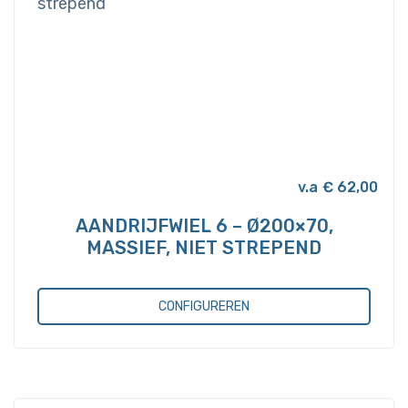
€
62,00
AANDRIJFWIEL 6 – Ø200×70,
MASSIEF, NIET STREPEND
CONFIGUREREN
Dit
product
heeft
meerdere