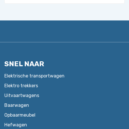
product
heeft
meerdere
variaties.
Deze
optie
kan
gekozen
SNEL NAAR
worden
op
Elektrische transportwagen
de
Elektro trekkers
productpagina
Uitvaartwagens
Baarwagen
Opbaarmeubel
Hefwagen