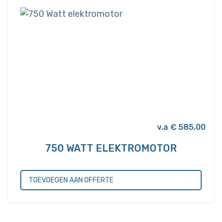
variaties.
Deze
optie
kan
gekozen
worden
op
de
productpagina
€
585,00
750 WATT ELEKTROMOTOR
TOEVOEGEN AAN OFFERTE