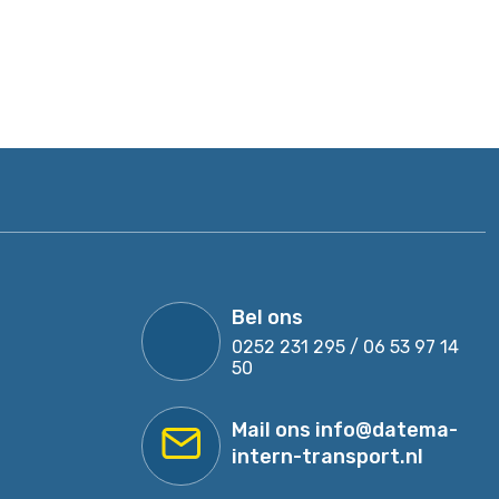
Bel ons
0252 231 295 / 06 53 97 14
50
Mail ons
info@datema-
intern-transport.nl