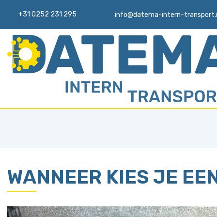
+31 0252 231 295
info@datema-intern-transport.
WANNEER KIES JE EE