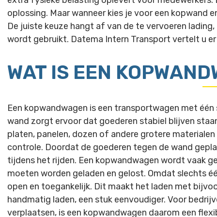
extra fysieke belasting oplevert voor medewerkers
oplossing. Maar wanneer kies je voor een kopwand 
De juiste keuze hangt af van de te vervoeren ladin
wordt gebruikt. Datema Intern Transport vertelt u er 
WAT IS EEN KOPWAN
Een kopwandwagen is een transportwagen met één s
wand zorgt ervoor dat goederen stabiel blijven staan
platen, panelen, dozen of andere grotere materiale
controle. Doordat de goederen tegen de wand gepla
tijdens het rijden. Een kopwandwagen wordt vaak geb
moeten worden geladen en gelost. Omdat slechts één
open en toegankelijk. Dit maakt het laden met bijvo
handmatig laden, een stuk eenvoudiger. Voor bedrijv
verplaatsen, is een kopwandwagen daarom een flexib